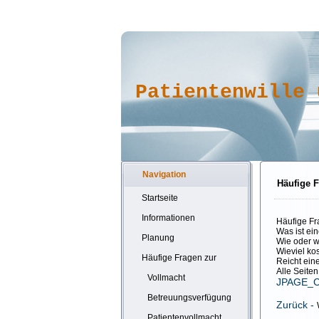
Patientenwille 
Navigation
Häufige 
Startseite
Informationen
Häufige Fr
Was ist ei
Planung
Wie oder w
Wieviel ko
Häufige Fragen zur
Reicht ein
Alle Seiten
Vollmacht
JPAGE_
Betreuungsverfügung
Zurück -
Patientenvollmacht