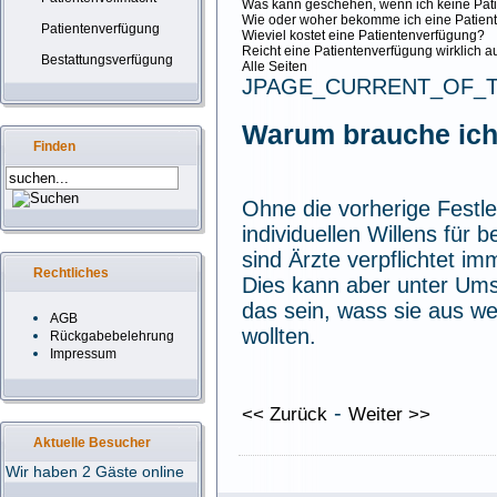
Was kann geschehen, wenn ich keine Pat
Wie oder woher bekomme ich eine Patien
Patientenverfügung
Wieviel kostet eine Patientenverfügung?
Reicht eine Patientenverfügung wirklich a
Bestattungsverfügung
Alle Seiten
JPAGE_CURRENT_OF_
Warum brauche ich
Finden
Ohne die vorherige Festle
individuellen Willens für 
sind Ärzte verpflichtet i
Rechtliches
Dies kann aber unter Um
das sein, wass sie aus w
AGB
wollten.
Rückgabebelehrung
Impressum
-
<< Zurück
Weiter >>
Aktuelle Besucher
Wir haben 2 Gäste online