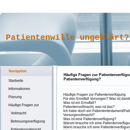
Patientenwille ungeklärt?
Navigation
Häufige Fragen zur Patientenverfüg
Patientenverfügung?
Startseite
Informationen
Häufige Fragen zur Patientenverfügung
Planung
Für den Ernstfall Vorsorgen? Was ist dami
Was ist ein Ernstfall?
Häufige Fragen zur
Patientenvollmacht, was ist das?
Ich habe doch ein Patiententestament/Pat
Vollmacht
Vorsorgevollmacht?
Was ist eine Patientenverfügung?
Betreuungsverfügung
Warum brauche ich eine Patientenverfüg
Wann brauche ich eine Patientenverfügu
Patientenvollmacht