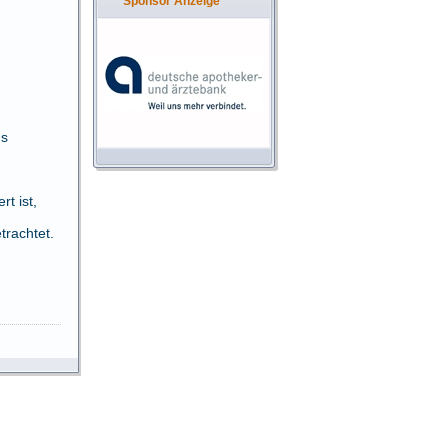
Sponsor Anzeige
us
t ist,
rachtet.