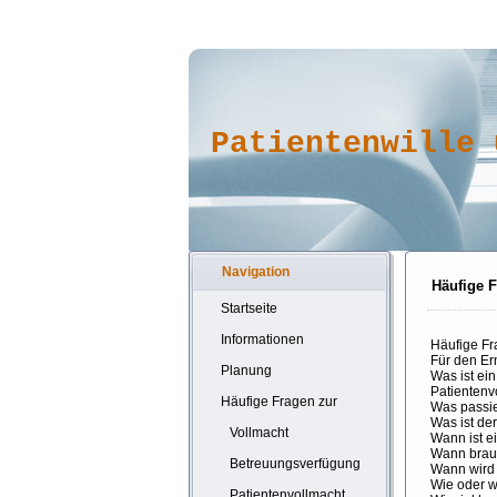
Patientenwille 
Navigation
Häufige F
Startseite
Informationen
Häufige Fr
Für den Er
Planung
Was ist ein
Patientenv
Häufige Fragen zur
Was passier
Was ist de
Vollmacht
Wann ist e
Wann brauc
Betreuungsverfügung
Wann wird 
Wie oder w
Patientenvollmacht