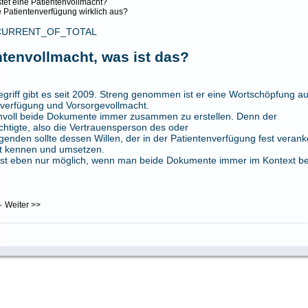
stet eine Patientenvollmacht?
e Patientenverfügung wirklich aus?
CURRENT_OF_TOTAL
ntenvollmacht, was ist das?
griff gibt es seit 2009. Streng genommen ist er eine Wortschöpfung a
nverfügung und Vorsorgevollmacht.
innvoll beide Dokumente immer zusammen zu erstellen. Denn der
htigte, also die Vertrauensperson des oder
genden sollte dessen Willen, der in der Patientenverfügung fest veranker
t kennen und umsetzen.
ist eben nur möglich, wenn man beide Dokumente immer im Kontext bet
-
Weiter >>