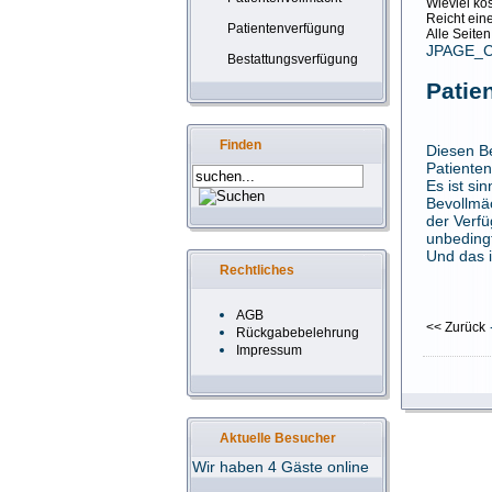
Wieviel ko
Reicht ein
Patientenverfügung
Alle Seiten
JPAGE_
Bestattungsverfügung
Patie
Finden
Diesen Be
Patiente
Es ist s
Bevollmäc
der Verfü
unbeding
Und das 
Rechtliches
AGB
<< Zurück
Rückgabebelehrung
Impressum
Aktuelle Besucher
Wir haben 4 Gäste online